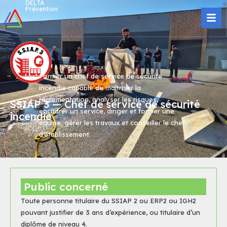
DELTA
Prévention
Former un chef de service de sécurité
incendie capable de maîtriser la
réglementation, analyser les risques,
SSIAP 3 — Chef de service de sécurité
encadrer un service, diriger et former une
incendie
équipe, gérer les travaux et conseiller le chef
d’établissement.
Public concerné
Toute personne titulaire du SSIAP 2 ou ERP2 ou IGH2
pouvant justifier de 3 ans d’expérience, ou titulaire d’un
diplôme de niveau 4.