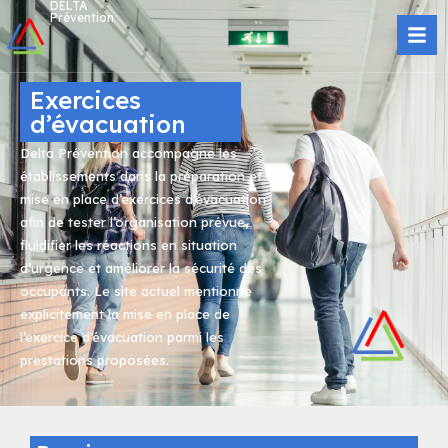
DELTA
Prévention
Exercices
d’évacuation
Delta Prévention accompagne les
établissements dans la préparation et la
mise en place d’exercices d’évacuation
afin de tester l’organisation prévue,
fluidifier les réactions en situation
d’urgence et améliorer la sécurité des
occupants. Le site actuel mentionne
explicitement la mise en place de
l’exercice d’évacuation parmi les
prestations proposées.