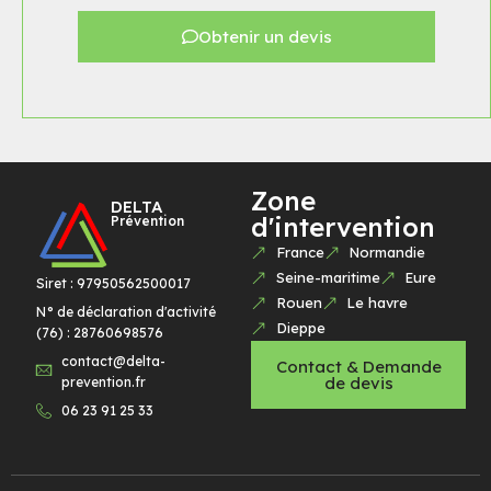
Obtenir un devis
Zone
DELTA
d'intervention
Prévention
France
Normandie
Seine-maritime
Eure
Siret : 97950562500017
Rouen
Le havre
N° de déclaration d'activité
Dieppe
(76) : 28760698576
contact@delta-
Contact & Demande
de devis
prevention.fr
06 23 91 25 33