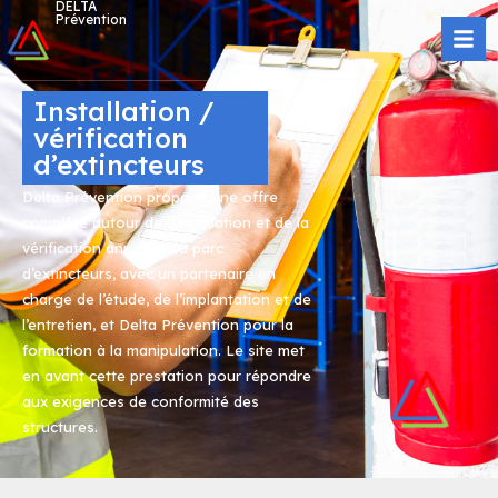
DELTA
Prévention
Installation /
vérification
d’extincteurs
Delta Prévention propose une offre
complète autour de l’installation et de la
vérification annuelle du parc
d’extincteurs, avec un partenaire en
charge de l’étude, de l’implantation et de
l’entretien, et Delta Prévention pour la
formation à la manipulation. Le site met
en avant cette prestation pour répondre
aux exigences de conformité des
structures.