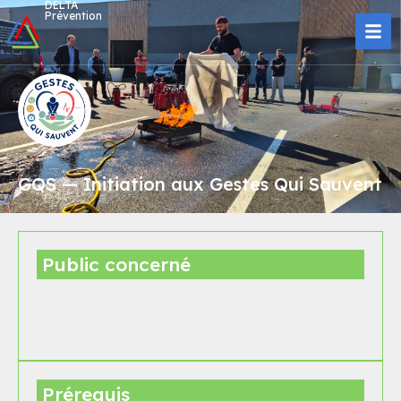
DELTA
Prévention
GQS — Initiation aux Gestes Qui Sauvent
Public concerné
Prérequis